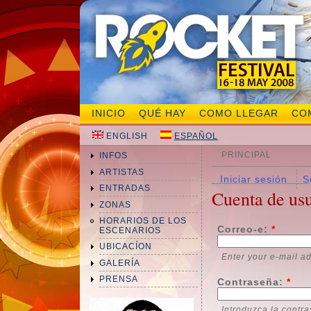
INICIO
QUÉ HAY
COMO LLEGAR
CO
ENGLISH
ESPAÑOL
PRINCIPAL
INFOS
ARTISTAS
Iniciar sesión
S
ENTRADAS
Cuenta de us
ZONAS
HORARIOS DE LOS
Correo-e:
*
ESCENARIOS
UBICACÍON
Enter your e-mail a
GALERÍA
PRENSA
Contraseña:
*
Introduzca la contr