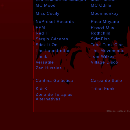
MC Mood
MC Odille
Miss Cecily
Moonmonkey
NoPreset Records
Paco Moyano
PPM
Preset One
Red I
Rothchild
Sergio Cáceres
SkimFish
Stick It On
Taha Funk Clan
The Laundrettas
The Movements
Think
Tom Wilkes
Versatile
Village Disco
Zen Hussies
Cantina Galáctica
Carpa de Baile
K & K
Tribal Funk
Zona de Terapias
Alternativas
©Rocketfestival SL