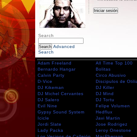
Search
Advanced
Search
Adam Freeland
All Time Top 100
Bernardo Hangar
Bolitas
Calvin Party
Circo Abusivo
D-Vice
Discipulos de Otili
DJ Kikeman
DJ Killer
DJ Michel Cervantes
DJ Mind
DJ Salero
DJ Tortu
Evil Nine
Felipe Volumen
Gypsy Sound System
Hedflux
Icicle
Javi Martin
Jordi Slate
Jose Rodrigez
Lady Packa
Leroy Onestone
Los Vecinos de Callejón
MacPherson