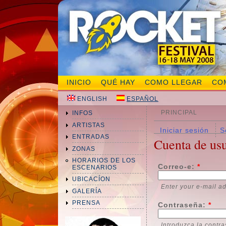
INICIO
QUÉ HAY
COMO LLEGAR
CO
ENGLISH
ESPAÑOL
PRINCIPAL
INFOS
ARTISTAS
Iniciar sesión
S
ENTRADAS
Cuenta de us
ZONAS
HORARIOS DE LOS
Correo-e:
*
ESCENARIOS
UBICACÍON
Enter your e-mail a
GALERÍA
PRENSA
Contraseña:
*
Introduzca la contr