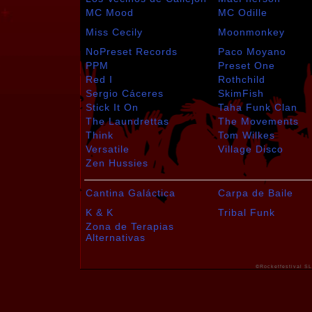
MC Mood
MC Odille
Miss Cecily
Moonmonkey
NoPreset Records
Paco Moyano
PPM
Preset One
Red I
Rothchild
Sergio Cáceres
SkimFish
Stick It On
Taha Funk Clan
The Laundrettas
The Movements
Think
Tom Wilkes
Versatile
Village Disco
Zen Hussies
Cantina Galáctica
Carpa de Baile
K & K
Tribal Funk
Zona de Terapias
Alternativas
©Rocketfestival SL