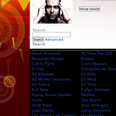
Search
Advanced
Search
Adam Freeland
All Time Top 100
Bernardo Hangar
Bolitas
Calvin Party
Circo Abusivo
D-Vice
Discipulos de Otili
DJ Kikeman
DJ Killer
DJ Michel Cervantes
DJ Mind
DJ Salero
DJ Tortu
Evil Nine
Felipe Volumen
Gypsy Sound System
Hedflux
Icicle
Javi Martin
Jordi Slate
Jose Rodrigez
Lady Packa
Leroy Onestone
Los Vecinos de Callejón
MacPherson