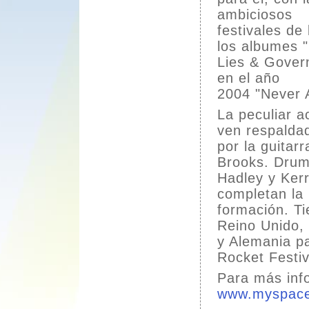
ambiciosos
festivales de
los albumes "
Lies & Gover
en el año
2004 "Never 
La peculiar 
ven respalda
por la guitar
Brooks. Dru
Hadley y Ker
completan la
formación. T
Reino Unido,
y Alemania pa
Rocket Festiv
Para más info
www.myspace