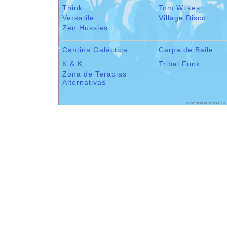
Think
Tom Wilkes
Versatile
Village Disco
Zen Hussies
Cantina Galáctica
Carpa de Baile
K & K
Tribal Funk
Zona de Terapias
Alternativas
©Rocketfestival SL