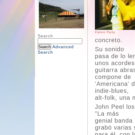
Calvin Party
Search
concreto.
Advanced
Su sonido
Search
pasa de lo le
unos acordes
guitarra abra
compone de 
'Americana' d
indie-blues,
alt-folk, una
John Peel los
"La más
genial banda 
grabó varias
para él, con 