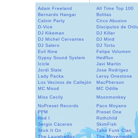
Adam Freeland
All Time Top 100
Bernardo Hangar
Bolitas
Calvin Party
Circo Abusivo
D-Vice
Discipulos de Otili
DJ Kikeman
DJ Killer
DJ Michel Cervantes
DJ Mind
DJ Salero
DJ Tortu
Evil Nine
Felipe Volumen
Gypsy Sound System
Hedflux
Icicle
Javi Martin
Jordi Slate
Jose Rodrigez
Lady Packa
Leroy Onestone
Los Vecinos de Callejón
MacPherson
MC Mood
MC Odille
Miss Cecily
Moonmonkey
NoPreset Records
Paco Moyano
PPM
Preset One
Red I
Rothchild
Sergio Cáceres
SkimFish
Stick It On
Taha Funk Clan
The Laundrettas
The Movements