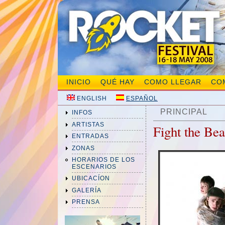
INICIO
QUÉ HAY
COMO LLEGAR
CO
ENGLISH
ESPAÑOL
PRINCIPAL
INFOS
ARTISTAS
Fight the Bea
ENTRADAS
ZONAS
HORARIOS DE LOS
ESCENARIOS
UBICACÍON
GALERÍA
PRENSA