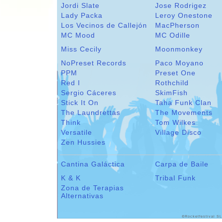
Jordi Slate
Jose Rodrigez
Lady Packa
Leroy Onestone
Los Vecinos de Callejón
MacPherson
MC Mood
MC Odille
Miss Cecily
Moonmonkey
NoPreset Records
Paco Moyano
PPM
Preset One
Red I
Rothchild
Sergio Cáceres
SkimFish
Stick It On
Taha Funk Clan
The Laundrettas
The Movements
Think
Tom Wilkes
Versatile
Village Disco
Zen Hussies
Cantina Galáctica
Carpa de Baile
K & K
Tribal Funk
Zona de Terapias
Alternativas
©Rocketfestival SL