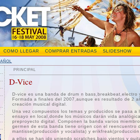
COMO LLEGAR
COMPRAR ENTRADAS
SLIDESHOW
PAÑOL
PRINCIPAL
D-Vice
D-vice es una banda de drum n bass,breakbeat,electro 
Formada a finales del 2007,aunque es resultado de 2 a
creación musical digital.
Una vez compuestos los temas y producidos se pasa a l
ensayo en local,donde los músicos darán vida analógica
preproyecto digital. Componen la banda varios miembr
germen de esta banda tiene origen con el reencuentro
mantisse(producción y vocalista) y erikfreak(producción 
a ellos se han ido uniendo scratches,bajo,vientos y guit