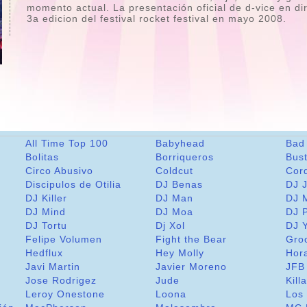
momento actual. La presentación oficial de d-vice en di
3a edicion del festival rocket festival en mayo 2008.
All Time Top 100
Babyhead
Bad
Bolitas
Borriqueros
Bus
Circo Abusivo
Coldcut
Cor
Discipulos de Otilia
DJ Benas
DJ 
DJ Killer
DJ Man
DJ 
DJ Mind
DJ Moa
DJ 
DJ Tortu
Dj Xol
DJ 
Felipe Volumen
Fight the Bear
Gro
m
Hedflux
Hey Molly
Hor
Javi Martin
Javier Moreno
JFB
Jose Rodrigez
Jude
Kill
Leroy Onestone
Loona
Los