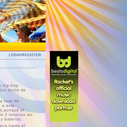
LOGIN/REGISTER
y hip-hop.
ños duros de
a fase de
 a este
os,aunque el
 de 2 músicos mc
y batería).
arra haste el