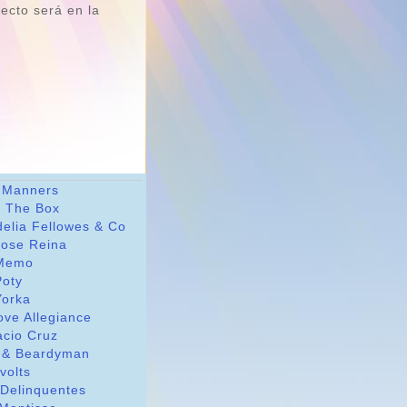
recto será en la
 Manners
t The Box
delia Fellowes & Co
Jose Reina
Memo
Poty
Yorka
ove Allegiance
acio Cruz
 & Beardyman
avolts
 Delinquentes