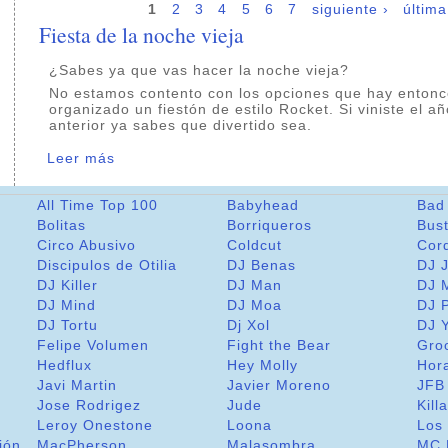
1
2
3
4
5
6
7
siguiente ›
última
Fiesta de la noche vieja
¿Sabes ya que vas hacer la noche vieja?
No estamos contento con los opciones que hay enton
organizado un fiestón de estilo Rocket. Si viniste el a
anterior ya sabes que divertido sea.
Leer más
All Time Top 100
Babyhead
Bad
Bolitas
Borriqueros
Bus
Circo Abusivo
Coldcut
Cor
Discipulos de Otilia
DJ Benas
DJ 
DJ Killer
DJ Man
DJ 
DJ Mind
DJ Moa
DJ 
DJ Tortu
Dj Xol
DJ 
Felipe Volumen
Fight the Bear
Gro
m
Hedflux
Hey Molly
Hor
Javi Martin
Javier Moreno
JFB
Jose Rodrigez
Jude
Kill
Leroy Onestone
Loona
Los
jón
MacPherson
Malasombra
MC 