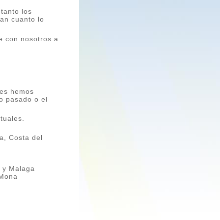
 tanto los
tan cuanto lo
e con nosotros a
ces hemos
ño pasado o el
tuales.
a, Costa del
a y Malaga
 Mona