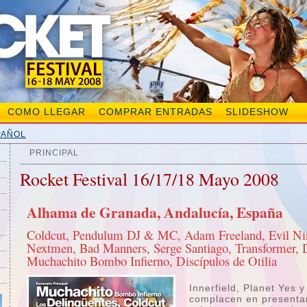
COMO LLEGAR
COMPRAR ENTRADAS
SLIDESHOW
PAÑOL
PRINCIPAL
Rocket Festival 16/17/18 Mayo 2008
Alhama de Granada, Andalucía, España
Coldcut, Pendulum DJ & MC, Adam Freeland, Evil Ni
Nextmen, Bad Manners, Serge Santiago, Transformer, D
Muchachito Bombo Infierno, Discípulos de Otilia
Innerfield, Planet Yes 
complacen en presentar