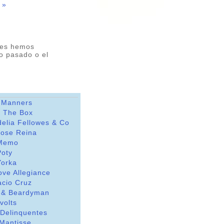
 »
ces hemos
ño pasado o el
 Manners
t The Box
delia Fellowes & Co
Jose Reina
Memo
Poty
Yorka
ove Allegiance
acio Cruz
 & Beardyman
avolts
 Delinquentes
Mantisse