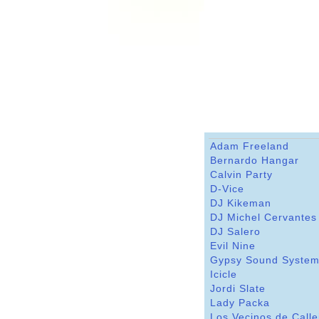
Adam Freeland
Bernardo Hangar
Calvin Party
D-Vice
DJ Kikeman
DJ Michel Cervantes
DJ Salero
Evil Nine
Gypsy Sound Syste
Icicle
Jordi Slate
Lady Packa
Los Vecinos de Calle