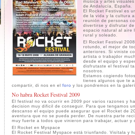
música y artes visuales
de Andalucía, España.
El Rocket Festival es u
de la vida y la cultura 
reunión de personas co
divertirse y disfrutar d
espacio natural al aire 
rural y soleado.
El Rocket Festival 2008
rotundo, el mejor de to
anteriores. Si viniste c
artista o trabajdor muc
desde el equipo y esp
disfrutaste el festival
nosotros.
Estamos cogiendo fotos 
tienes algunos que te 
compartir, di nos en el
foro
y los pondremos en la galer
No habra Rocket Festival 2009
El festival no va ocurrir en 2009 por varios razones y h
decision muy dificil de conseguir. Para que tengamos u
descanso el equipo puede asegurar que el Rocket de 2
aventura que no se pueda perder. De nuestra parte rec
muy fuerte a todos que vinieron para trabajar, actuar y d
El Rocket en Myspace
El Rocket Festival Myspace está triunfando. Visítala y 