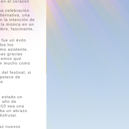
 en el corazón
na celebración
alternativa, una
n la intención de
e la música en un
libre, fascinante,
 fue un éxito
dos los
omo asistente,
has gracias
eremos que
 tan mucho como
del festival, si
apetece de
ía.
a estado un
n año de
010 sea una
iba un abrazo
isfrutar.
haz nuevos