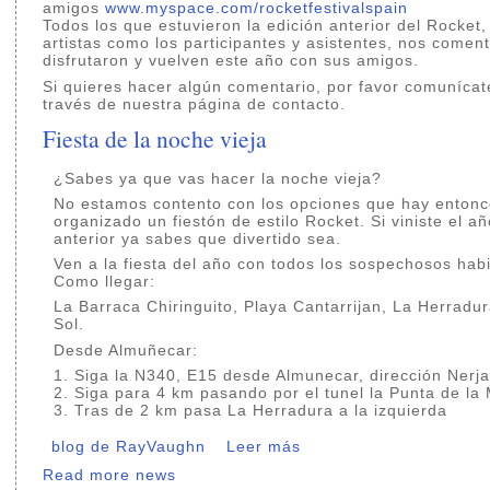
amigos
www.myspace.com/rocketfestivalspain
Todos los que estuvieron la edición anterior del Rocket,
artistas como los participantes y asistentes, nos comen
disfrutaron y vuelven este año con sus amigos.
Si quieres hacer algún comentario, por favor comunícat
través de nuestra página de contacto.
Fiesta de la noche vieja
¿Sabes ya que vas hacer la noche vieja?
No estamos contento con los opciones que hay enton
organizado un fiestón de estilo Rocket. Si viniste el a
anterior ya sabes que divertido sea.
Ven a la fiesta del año con todos los sospechosos habi
Como llegar:
La Barraca Chiringuito, Playa Cantarrijan, La Herradur
Sol.
Desde Almuñecar:
1. Siga la N340, E15 desde Almunecar, dirección Nerj
2. Siga para 4 km pasando por el tunel la Punta de la
3. Tras de 2 km pasa La Herradura a la izquierda
blog de RayVaughn
Leer más
Read more news