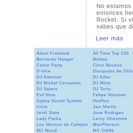
No estamos 
entonces hem
Rocket. Si v
sabes que di
Leer más
Adam Freeland
All Time Top 100
Bernardo Hangar
Bolitas
Calvin Party
Circo Abusivo
D-Vice
Discipulos de Otili
DJ Kikeman
DJ Killer
DJ Michel Cervantes
DJ Mind
DJ Salero
DJ Tortu
Evil Nine
Felipe Volumen
Gypsy Sound System
Hedflux
Icicle
Javi Martin
Jordi Slate
Jose Rodrigez
Lady Packa
Leroy Onestone
Los Vecinos de Callejón
MacPherson
MC Mood
MC Odille