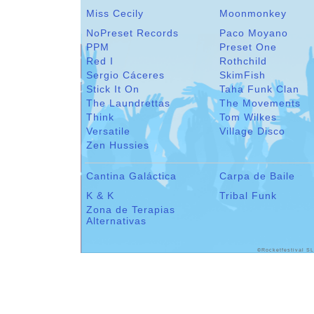
Miss Cecily
Moonmonkey
NoPreset Records
Paco Moyano
PPM
Preset One
Red I
Rothchild
Sergio Cáceres
SkimFish
Stick It On
Taha Funk Clan
The Laundrettas
The Movements
Think
Tom Wilkes
Versatile
Village Disco
Zen Hussies
Cantina Galáctica
Carpa de Baile
K & K
Tribal Funk
Zona de Terapias
Alternativas
©Rocketfestival SL