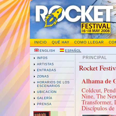
INICIO
QUÉ HAY
COMO LLEGAR
CO
ENGLISH
ESPAÑOL
PRINCIPAL
INFOS
ARTISTAS
Rocket Festi
ENTRADAS
ZONAS
Alhama de G
HORARIOS DE LOS
ESCENARIOS
Coldcut, Pen
UBICACÍON
Nine, The Nex
GALERÍA
Transformer, 
PRENSA
Discípulos de 