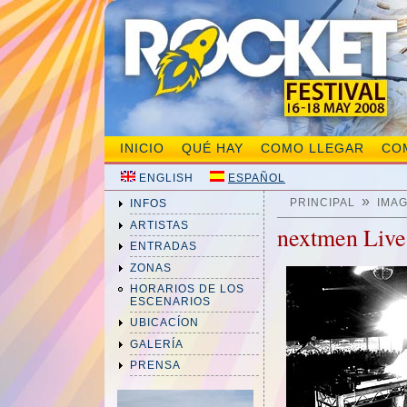
INICIO
QUÉ HAY
COMO LLEGAR
CO
ENGLISH
ESPAÑOL
»
PRINCIPAL
IMA
INFOS
ARTISTAS
nextmen Live
ENTRADAS
ZONAS
HORARIOS DE LOS
ESCENARIOS
UBICACÍON
GALERÍA
PRENSA