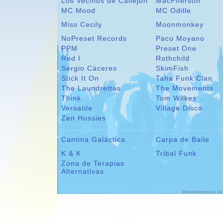
Los Vecinos de Callejón
MacPherson
MC Mood
MC Odille
Miss Cecily
Moonmonkey
NoPreset Records
Paco Moyano
PPM
Preset One
Red I
Rothchild
Sergio Cáceres
SkimFish
Stick It On
Taha Funk Clan
The Laundrettas
The Movements
Think
Tom Wilkes
Versatile
Village Disco
Zen Hussies
Cantina Galáctica
Carpa de Baile
K & K
Tribal Funk
Zona de Terapias
Alternativas
©Rocketfestival SL