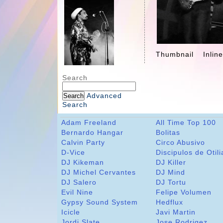
Thumbnail
Inlin
Search
Advanced
Search
Adam Freeland
All Time Top 100
Bernardo Hangar
Bolitas
Calvin Party
Circo Abusivo
D-Vice
Discipulos de Otili
DJ Kikeman
DJ Killer
DJ Michel Cervantes
DJ Mind
DJ Salero
DJ Tortu
Evil Nine
Felipe Volumen
Gypsy Sound System
Hedflux
Icicle
Javi Martin
Jordi Slate
Jose Rodrigez