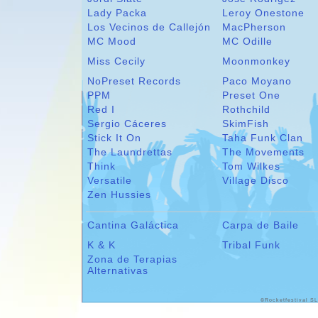
Lady Packa
Leroy Onestone
Los Vecinos de Callejón
MacPherson
MC Mood
MC Odille
Miss Cecily
Moonmonkey
NoPreset Records
Paco Moyano
PPM
Preset One
Red I
Rothchild
Sergio Cáceres
SkimFish
Stick It On
Taha Funk Clan
The Laundrettas
The Movements
Think
Tom Wilkes
Versatile
Village Disco
Zen Hussies
Cantina Galáctica
Carpa de Baile
K & K
Tribal Funk
Zona de Terapias
Alternativas
©Rocketfestival SL