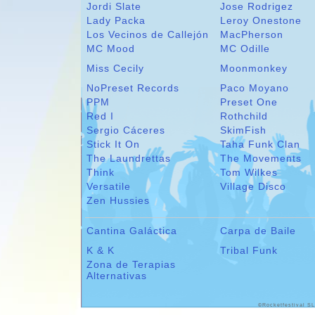
Jordi Slate
Jose Rodrigez
Lady Packa
Leroy Onestone
Los Vecinos de Callejón
MacPherson
MC Mood
MC Odille
Miss Cecily
Moonmonkey
NoPreset Records
Paco Moyano
PPM
Preset One
Red I
Rothchild
Sergio Cáceres
SkimFish
Stick It On
Taha Funk Clan
The Laundrettas
The Movements
Think
Tom Wilkes
Versatile
Village Disco
Zen Hussies
Cantina Galáctica
Carpa de Baile
K & K
Tribal Funk
Zona de Terapias
Alternativas
©Rocketfestival SL