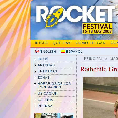
INICIO
QUÉ HAY
COMO LLEGAR
CO
ENGLISH
ESPAÑOL
»
PRINCIPAL
IMA
INFOS
ARTISTAS
Rothchild Gr
ENTRADAS
ZONAS
HORARIOS DE LOS
ESCENARIOS
UBICACÍON
GALERÍA
PRENSA