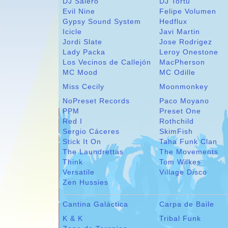
DJ Salero
DJ Tortu
Evil Nine
Felipe Volumen
Gypsy Sound System
Hedflux
Icicle
Javi Martin
Jordi Slate
Jose Rodrigez
Lady Packa
Leroy Onestone
Los Vecinos de Callejón
MacPherson
MC Mood
MC Odille
Miss Cecily
Moonmonkey
NoPreset Records
Paco Moyano
PPM
Preset One
Red I
Rothchild
Sergio Cáceres
SkimFish
Stick It On
Taha Funk Clan
The Laundrettas
The Movements
Think
Tom Wilkes
Versatile
Village Disco
Zen Hussies
Cantina Galáctica
Carpa de Baile
K & K
Tribal Funk