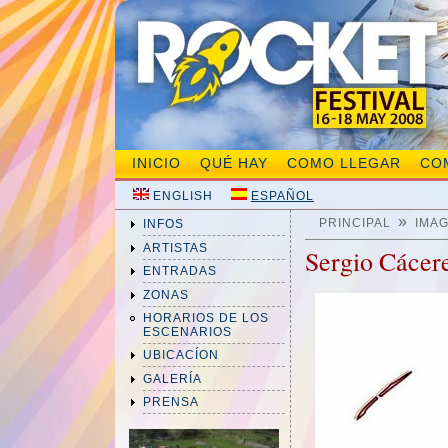
INICIO
QUÉ HAY
COMO LLEGAR
CO
ENGLISH
ESPAÑOL
»
PRINCIPAL
IMA
INFOS
ARTISTAS
Sergio Cácer
ENTRADAS
ZONAS
HORARIOS DE LOS
ESCENARIOS
UBICACÍON
GALERÍA
PRENSA