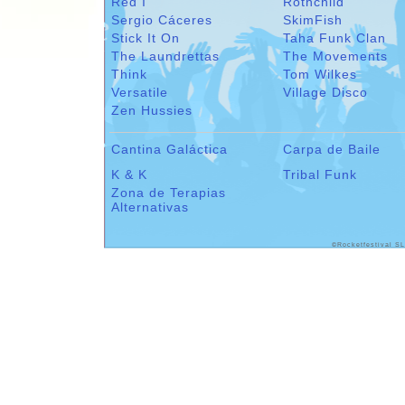
Red I
Rothchild
Sergio Cáceres
SkimFish
Stick It On
Taha Funk Clan
The Laundrettas
The Movements
Think
Tom Wilkes
Versatile
Village Disco
Zen Hussies
Cantina Galáctica
Carpa de Baile
K & K
Tribal Funk
Zona de Terapias
Alternativas
©Rocketfestival SL