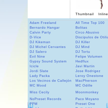
Thumbnail
Inlin
Adam Freeland
All Time Top 100
Bernardo Hangar
Bolitas
Calvin Party
Circo Abusivo
D-Vice
Discipulos de Otili
DJ Kikeman
DJ Killer
DJ Michel Cervantes
DJ Mind
DJ Salero
DJ Tortu
Evil Nine
Felipe Volumen
Gypsy Sound System
Hedflux
Icicle
Javi Martin
Jordi Slate
Jose Rodrigez
Lady Packa
Leroy Onestone
Los Vecinos de Callejón
MacPherson
MC Mood
MC Odille
Miss Cecily
Moonmonkey
NoPreset Records
Paco Moyano
PPM
Preset One